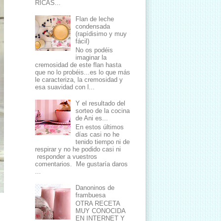
RICAS...
Flan de leche
condensada
(rapídisimo y muy
fácil)
No os podéis
imaginar la
cremosidad de este flan hasta
que no lo probéis...es lo que más
le caracteriza, la cremosidad y
esa suavidad con l...
Y el resultado del
sorteo de la cocina
de Ani es...
En estos últimos
días casi no he
tenido tiempo ni de
respirar y no he podido casi ni
responder a vuestros
comentarios. Me gustaría daros
...
Danoninos de
frambuesa
OTRA RECETA
MUY CONOCIDA
EN INTERNET Y