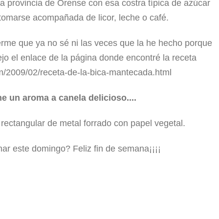
la provincia de Orense con esa costra típica de azúcar
 tomarse acompañada de licor, leche o café.
rme que ya no sé ni las veces que la he hecho porque
jo el enlace de la página donde encontré la receta
om/2009/02/receta-de-la-bica-mantecada.html
e un aroma a canela delicioso....
rectangular de metal forrado con papel vegetal.
ar este domingo? Feliz fin de semana¡¡¡¡